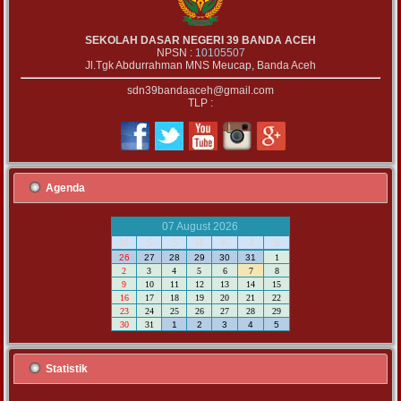
SEKOLAH DASAR NEGERI 39 BANDA ACEH
NPSN :
10105507
Jl.Tgk Abdurrahman MNS Meucap, Banda Aceh
sdn39bandaaceh@gmail.com
TLP :
Agenda
07 August 2026
M
S
S
R
K
J
S
26
27
28
29
30
31
1
2
3
4
5
6
7
8
9
10
11
12
13
14
15
16
17
18
19
20
21
22
23
24
25
26
27
28
29
30
31
1
2
3
4
5
Statistik