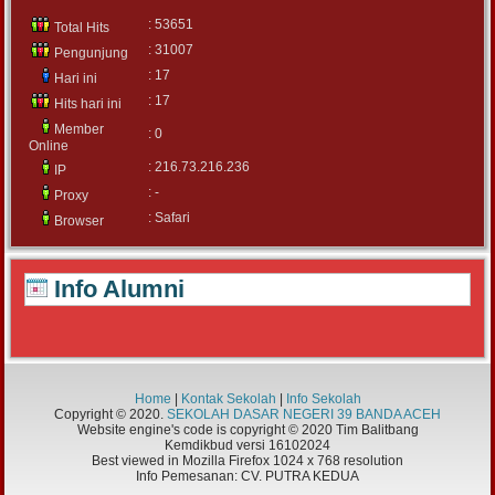
: 53651
Total Hits
: 31007
Pengunjung
: 17
Hari ini
: 17
Hits hari ini
Member
: 0
Online
: 216.73.216.236
IP
: -
Proxy
: Safari
Browser
Info Alumni
Home
|
Kontak Sekolah
|
Info Sekolah
Copyright © 2020.
SEKOLAH DASAR NEGERI 39 BANDA ACEH
Website engine's code is copyright © 2020 Tim Balitbang
Kemdikbud versi 16102024
Best viewed in Mozilla Firefox 1024 x 768 resolution
Info Pemesanan: CV. PUTRA KEDUA