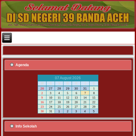
Agenda
07 August 2026
M
S
S
R
K
J
S
26
27
28
29
30
31
1
2
3
4
5
6
7
8
9
10
11
12
13
14
15
16
17
18
19
20
21
22
23
24
25
26
27
28
29
30
31
1
2
3
4
5
Info Sekolah