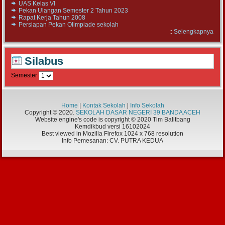
UAS Kelas VI
Pekan Ulangan Semester 2 Tahun 2023
Rapat Kerja Tahun 2008
Persiapan Pekan Olimpiade sekolah
::
Selengkapnya
Silabus
Semester
Home
|
Kontak Sekolah
|
Info Sekolah
Copyright © 2020.
SEKOLAH DASAR NEGERI 39 BANDA ACEH
Website engine's code is copyright © 2020 Tim Balitbang
Kemdikbud versi 16102024
Best viewed in Mozilla Firefox 1024 x 768 resolution
Info Pemesanan: CV. PUTRA KEDUA