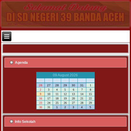
Agenda
09 August 2026
M
S
S
R
K
J
S
26
27
28
29
30
31
1
2
3
4
5
6
7
8
9
10
11
12
13
14
15
16
17
18
19
20
21
22
23
24
25
26
27
28
29
30
31
1
2
3
4
5
Info Sekolah