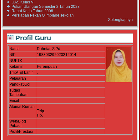
UAS Kelas VI
Pekan Ulangan Semester 2 Tahun 2023
Rapat Kerja Tahun 2008
Persiapan Pekan Olimpiade sekolah
::
Selengkapnya
Profil Guru
Nama
Dahniar, S.Pd
NIP
198303292023212014
NUPTK
Kelamin
Perempuan
Tmp/Tgl Lahir
,
Pelajaran
Pangkat/Gol
Tugas
Tambahan
Email
Alamat Rumah
Telp.
Hp.
Web/Blog
Pribadi
Profil/Prestasi